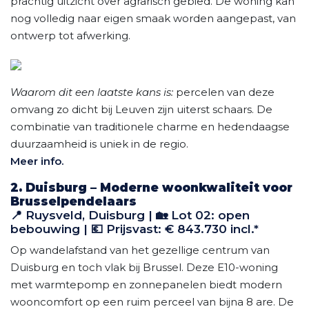
prachtig uitzicht over agrarisch gebied. De woning kan
nog volledig naar eigen smaak worden aangepast, van
ontwerp tot afwerking.
Waarom dit een laatste kans is:
percelen van deze
omvang zo dicht bij Leuven zijn uiterst schaars. De
combinatie van traditionele charme en hedendaagse
duurzaamheid is uniek in de regio.
Meer info.
2. Duisburg – Moderne woonkwaliteit voor
Brusselpendelaars
📍 Ruysveld, Duisburg | 🏡 Lot 02: open
bebouwing | 💶 Prijsvast: € 843.730 incl.*
Op wandelafstand van het gezellige centrum van
Duisburg en toch vlak bij Brussel. Deze E10-woning
met warmtepomp en zonnepanelen biedt modern
wooncomfort op een ruim perceel van bijna 8 are. De