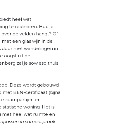
biedt heel wat
 te realiseren. Hou je
 over de velden hangt? Of
met een glas wijn in de
s door met wandelingen in
e oogst uit de
enberg zal je sowieso thuis
 koop. Deze wordt gebouwd
met BEN-certificaat (bijna
ote raampartijen en
 statische woning. Het is
 met heel wat ruimte en
aanpassen in samenspraak