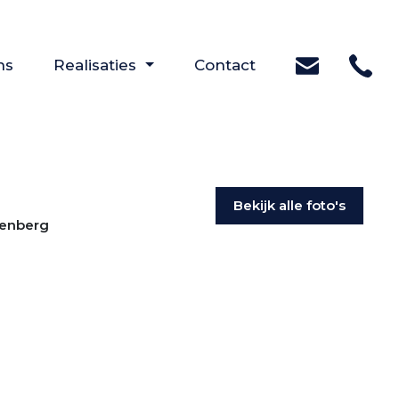
(Over ons)
(Contact)
ns
Realisaties
Contact
Bekijk alle foto's
denberg