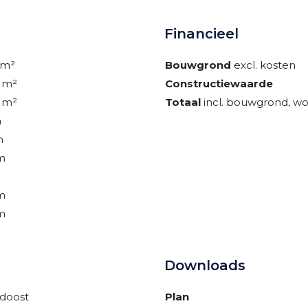
Financieel
 m²
Bouwgrond
excl. kosten
5 m²
Constructiewaarde
5 m²
Totaal
incl. bouwgrond, wo
m
m
m
m
m
Downloads
doost
Plan