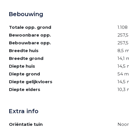
Bebouwing
Totale opp. grond
1.108
Bewoonbare opp.
257,
Bebouwbare opp.
257,
Breedte huis
8,5 
Breedte grond
14,1 
Diepte huis
14,5 
Diepte grond
54 m
Diepte gelijkvloers
14,5 
Diepte elders
10,3 
Extra info
Oriëntatie tuin
Noor