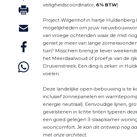
veiligheidscoördinator,
6% BTW
)
Project Wilgenhof in hartje Huldenberg 
mogelijkheden om jouw nieuwbouwwoning
van vroege ochtenden waar de mist nog
geniet je meer van lange zomeravonden 
tuin? Misschien breng je liever weekend
het Meerdaalwoud of proef je van de rijk
Druivenstreek. Een ding is zeker: in Huld
voelen.
Deze landelijke open-bebouwing is te
inclusief zonnepanelen en warmtepomp 
energie neutraal). Eenvoudige lijnen, gr
gevelstenen in lichte tinten typeren deze
een goed gelegen 3-slaapkamer woning
wooncomfort.
Je kan dit ontwerp nog 
met onze architect.