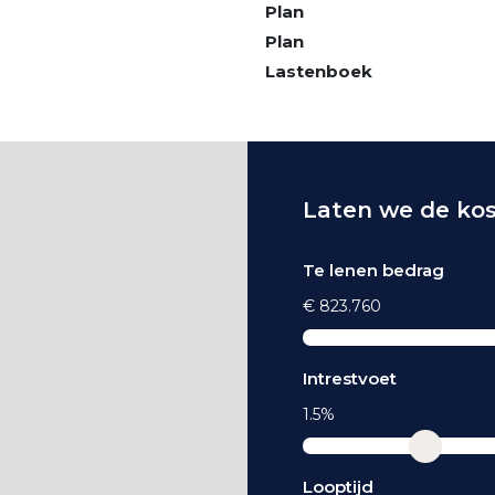
Plan
Plan
Lastenboek
Laten we de ko
Te lenen bedrag
€ 823.760
Intrestvoet
1.5%
Looptijd