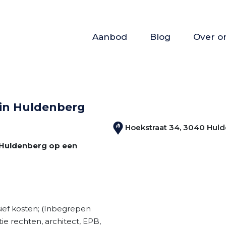
(Aanbod)
(Blog)
Aanbod
Blog
Over o
 in Huldenberg
Hoekstraat 34, 3040 Hul
 Huldenberg op een
ief kosten; (Inbegrepen
tie rechten, architect, EPB,