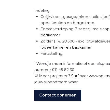
Indeling:
Gelijkvloers: garage, inkom, toilet, l
open keuken en bergruimte.
Eerste verdieping: 3 zeer ruime slaap
badkamer
Zolder (+ € 28.500,- excl btw afgewerk
logeerkamer en badkamer
Fietsstalling
ℹ️ Wens je meer informatie of een afspra
nummer 011 45 82 30
💻 Meer projecten? Surf naar www.sple
jouw woondroom waar.
Contact opnemen