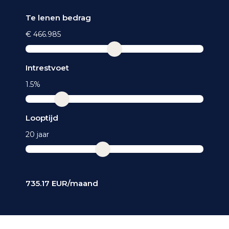
Te lenen bedrag
€ 466.985
Intrestvoet
1.5%
Looptijd
20 jaar
735.17
EUR/maand