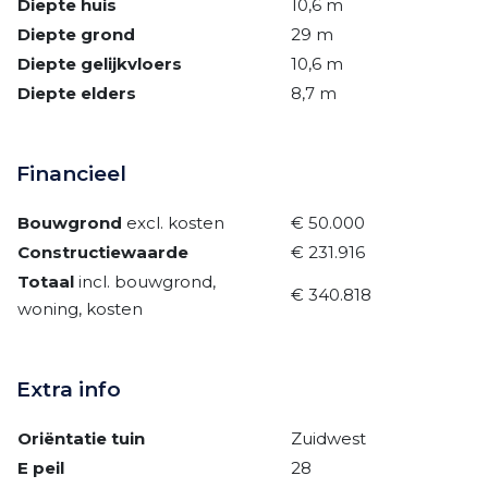
Diepte huis
10,6 m
Diepte grond
29 m
Diepte gelijkvloers
10,6 m
Diepte elders
8,7 m
Financieel
Bouwgrond
excl. kosten
€ 50.000
Constructiewaarde
€ 231.916
Totaal
incl. bouwgrond,
€ 340.818
woning, kosten
Extra info
Oriëntatie tuin
Zuidwest
E peil
28