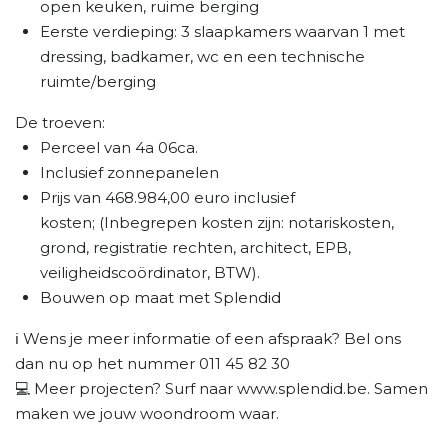
open keuken, ruime berging
Eerste verdieping: 3 slaapkamers waarvan 1 met
dressing, badkamer, wc en een technische
ruimte/berging
De troeven:
Perceel van 4a 06ca.
Inclusief zonnepanelen
Prijs van 468.984,00 euro inclusief
kosten; (Inbegrepen kosten zijn: notariskosten,
grond, registratie rechten, architect, EPB,
veiligheidscoördinator, BTW).
Bouwen op maat met Splendid
ℹ️ Wens je meer informatie of een afspraak? Bel ons
dan nu op het nummer 011 45 82 30
💻 Meer projecten? Surf naar www.splendid.be. Samen
maken we jouw woondroom waar.