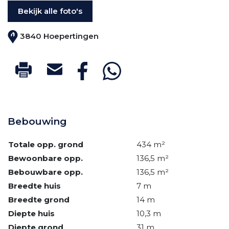
Bekijk alle foto's
3840 Hoepertingen
Bebouwing
Totale opp. grond
434 m²
Bewoonbare opp.
136,5 m²
Bebouwbare opp.
136,5 m²
Breedte huis
7 m
Breedte grond
14 m
Diepte huis
10,3 m
Diepte grond
31 m