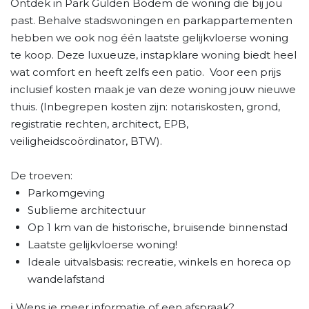
Ontdek in Park Gulden Bodem de woning die bij jou
past. Behalve stadswoningen en parkappartementen
hebben we ook nog één laatste gelijkvloerse woning
te koop. Deze luxueuze, instapklare woning biedt heel
wat comfort en heeft zelfs een patio. Voor een prijs
inclusief kosten maak je van deze woning jouw nieuwe
thuis. (Inbegrepen kosten zijn: notariskosten, grond,
registratie rechten, architect, EPB,
veiligheidscoördinator, BTW).
De troeven:
Parkomgeving
Sublieme architectuur
Op 1 km van de historische, bruisende binnenstad
Laatste gelijkvloerse woning!
Ideale uitvalsbasis: recreatie, winkels en horeca op
wandelafstand
ℹ️ Wens je meer informatie of een afspraak?